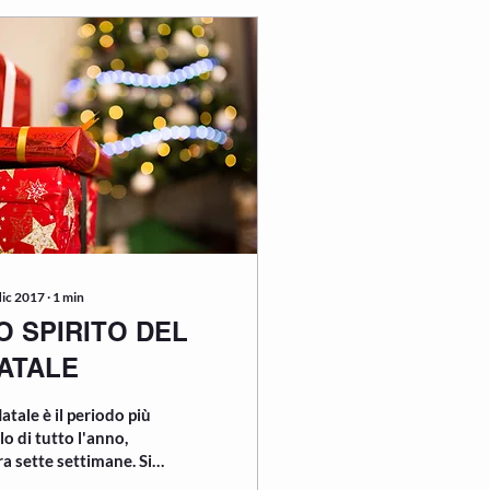
dic 2017
∙
1
min
O SPIRITO DEL
ATALE
Natale è il periodo più
lo di tutto l'anno,
a sette settimane. Si
un anticipo con