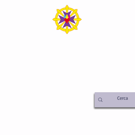
SICA ITALIA SEDE C
iamo
Metafisica
Attività
Libreria
Video