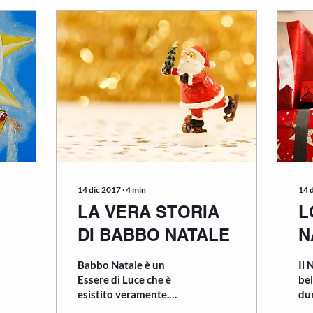
14 dic 2017
∙
4
min
14 
LA VERA STORIA
L
DI BABBO NATALE
N
Babbo Natale è un
Il 
Essere di Luce che è
bel
esistito veramente.
dur
Nacque il 6 Dicembre del
ha 