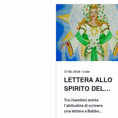
17 dic 2018
∙
1
min
LETTERA ALLO
SPIRITO DEL
NATALE
Tra i bambini esiste
l'abitudine di scrivere
una lettera a Babbo
Natale o Santa Claus