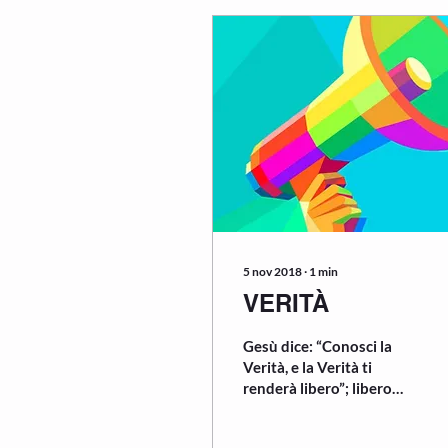
5 nov 2018
∙
1
min
VERITÀ
Gesù dice: “Conosci la
Verità, e la Verità ti
renderà libero”; libero
dalla sofferenza, dalla
menzogna, dai furti,