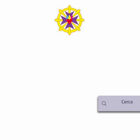
SICA ITALIA SEDE C
iamo
Metafisica
Attività
Libreria
Video