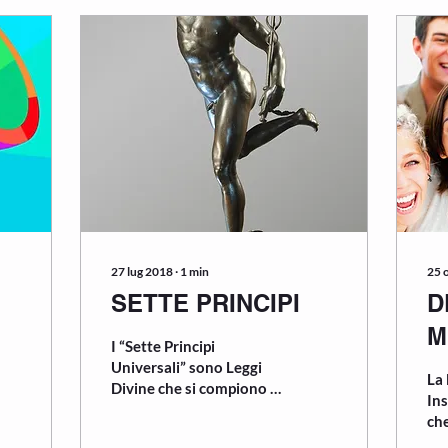
27 lug 2018
∙
1
min
25 
SETTE PRINCIPI
D
M
I “Sette Principi
Universali” sono Leggi
La 
Divine che si compiono in
In
tutto l’universo
che
inesorabilmente e, se
ren