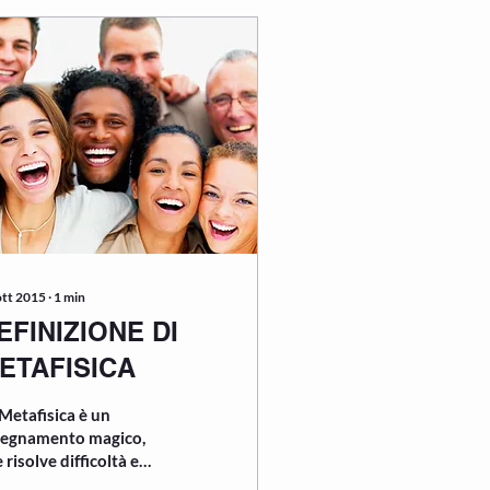
ott 2015
∙
1
min
EFINIZIONE DI
ETAFISICA
Metafisica è un
segnamento magico,
 risolve difficoltà e
de la gente felice; si