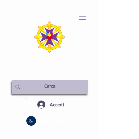
METAFISICA ITALIA
SEDE CENTRALE
Accedi
344-1356444