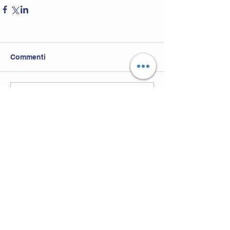
Commenti
Scrivi un commento...
344.1356444
metafisicaitalia@hotmail.com