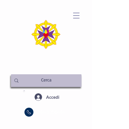
METAFISICA ITALIA
SEDE CENTRALE
Accedi
344-1356444