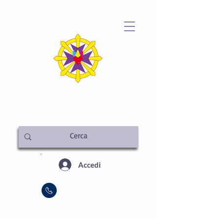
METAFISICA ITALIA
SEDE CENTRALE
Accedi
344-1356444