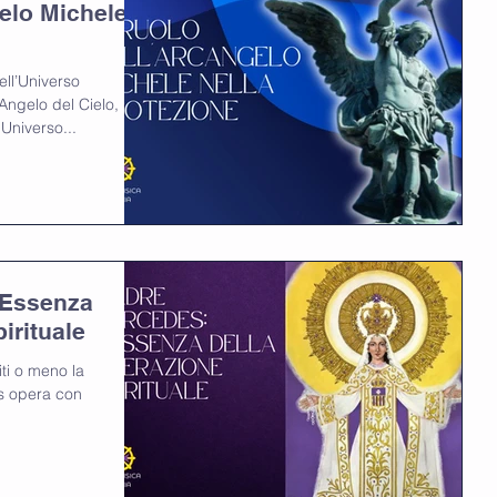
gelo Michele
ell’Universo
Angelo del Cielo,
'Universo...
’Essenza
irituale
ti o meno la
s opera con