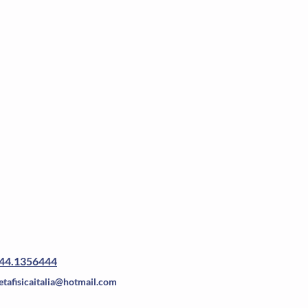
44.1356444
tafisicaitalia@hotmail.com