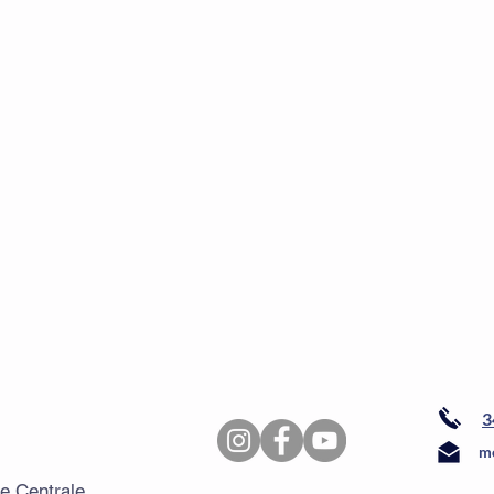
3
me
de Centrale