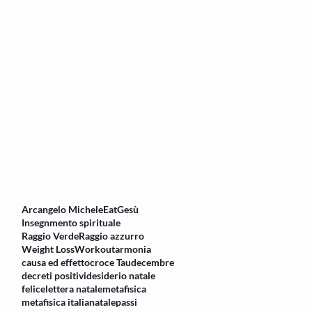
Arcangelo Michele
Eat
Gesù
Insegnmento spirituale
Raggio Verde
Raggio azzurro
Weight Loss
Workout
armonia
causa ed effetto
croce Tau
decembre
decreti positivi
desiderio natale
felice
lettera natale
metafisica
metafisica italia
natale
passi