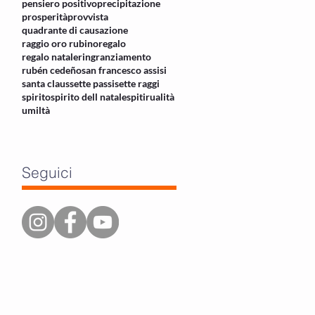
pensiero positivo
precipitazione
prosperità
provvista
quadrante di causazione
raggio oro rubino
regalo
regalo natale
ringranziamento
rubén cedeño
san francesco assisi
santa claus
sette passi
sette raggi
spirito
spirito dell natale
spitirualità
umiltà
Seguici