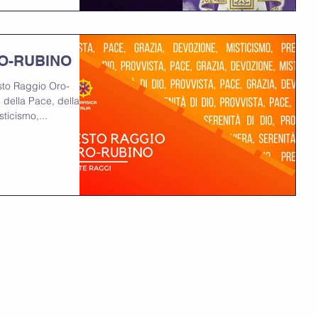
O-RUBINO
sto Raggio Oro-
 della Pace, della
ticismo,...