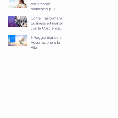
trattamento
metafisico può
cambiare il tuo
Come Trasformare
modo di vivere
Business e Finanze
con la Coscienza
Spirituale
Il Raggio Bianco e la
Resurrezione e la
Vita