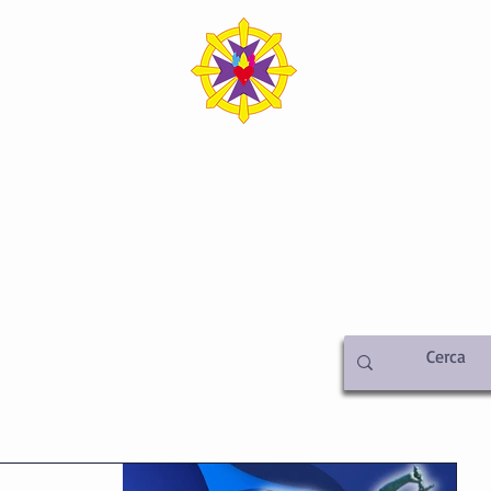
SICA ITALIA SEDE C
iamo
Metafisica
Attività
Libreria
Video