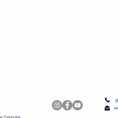
3
me
de Centrale