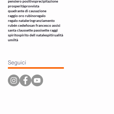
pensiero positivo
precipitazione
prosperità
provvista
quadrante di causazione
raggio oro rubino
regalo
regalo natale
ringranziamento
rubén cedeño
san francesco assisi
santa claus
sette passi
sette raggi
spirito
spirito dell natale
spitirualità
umiltà
Seguici