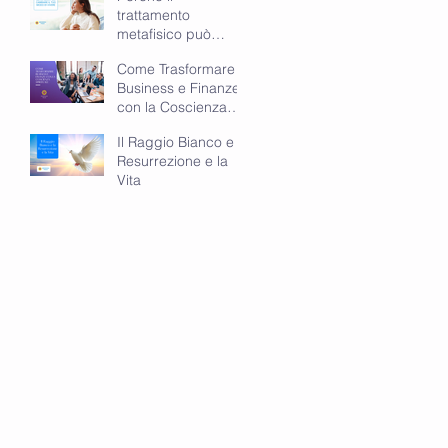
trattamento
metafisico può
cambiare il tuo
Come Trasformare
modo di vivere
Business e Finanze
con la Coscienza
Spirituale
Il Raggio Bianco e la
Resurrezione e la
Vita