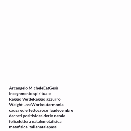
Arcangelo Michele
Eat
Gesù
Insegnmento spirituale
Raggio Verde
Raggio azzurro
Weight Loss
Workout
armonia
causa ed effetto
croce Tau
decembre
decreti positivi
desiderio natale
felice
lettera natale
metafisica
metafisica italia
natale
passi