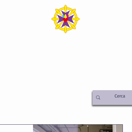
SICA ITALIA SEDE C
iamo
Metafisica
Attività
Libreria
Video