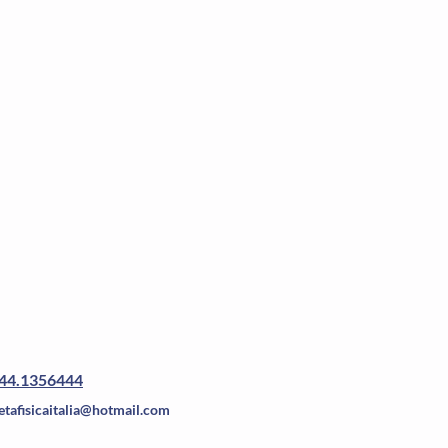
44.1356444
tafisicaitalia@hotmail.com