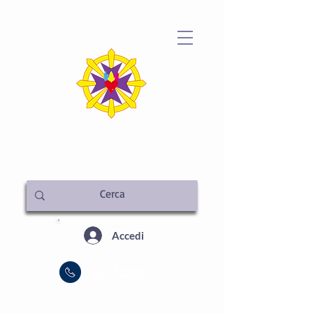
METAFISICA ITALIA
SEDE CENTRALE
Accedi
344-1356444