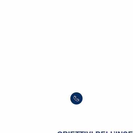
METAFI
Home
Chi s
344-1356444