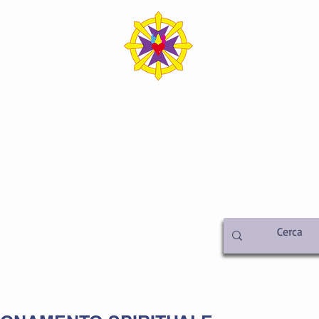
SICA ITALIA SEDE C
iamo
Metafisica
Attività
Libreria
Video