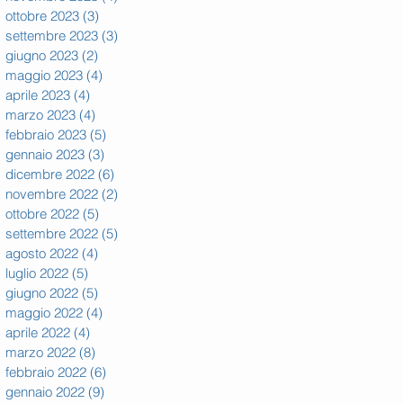
ottobre 2023
(3)
3 post
settembre 2023
(3)
3 post
giugno 2023
(2)
2 post
maggio 2023
(4)
4 post
aprile 2023
(4)
4 post
marzo 2023
(4)
4 post
febbraio 2023
(5)
5 post
gennaio 2023
(3)
3 post
dicembre 2022
(6)
6 post
novembre 2022
(2)
2 post
ottobre 2022
(5)
5 post
settembre 2022
(5)
5 post
agosto 2022
(4)
4 post
luglio 2022
(5)
5 post
giugno 2022
(5)
5 post
maggio 2022
(4)
4 post
aprile 2022
(4)
4 post
marzo 2022
(8)
8 post
febbraio 2022
(6)
6 post
gennaio 2022
(9)
9 post