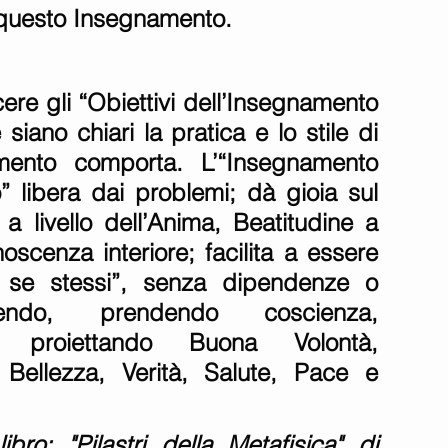
ri questo Insegnamento. 
re gli “Obiettivi dell’Insegnamento 
 siano chiari la pratica e lo stile di 
mento comporta. L’“Insegnamento 
o” libera dai problemi; dà gioia sul 
à a livello dell’Anima, Beatitudine a 
onoscenza interiore; facilita a essere 
se stessi”, senza dipendenze o 
cendo, prendendo coscienza, 
 proiettando Buona Volontà, 
ellezza, Verità, Salute, Pace e 
ibro: "Pilastri della Metafisica" di 