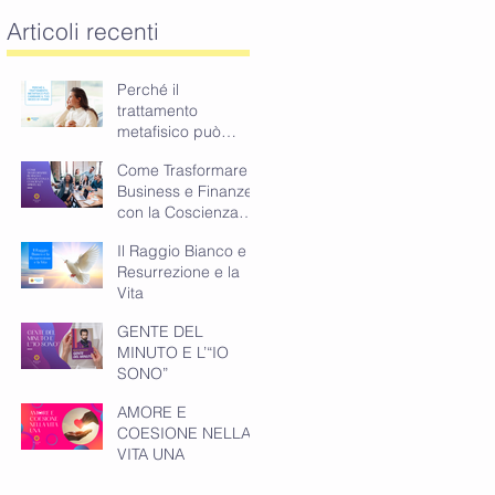
Articoli recenti
Perché il
trattamento
metafisico può
cambiare il tuo
Come Trasformare
modo di vivere
Business e Finanze
con la Coscienza
Spirituale
Il Raggio Bianco e la
Resurrezione e la
Vita
GENTE DEL
MINUTO E L’“IO
SONO”
AMORE E
COESIONE NELLA
VITA UNA