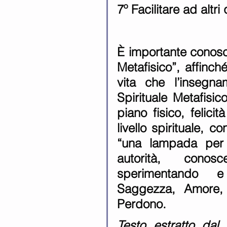
7º Facilitare ad alt
È importante conosce
Metafisico”, affinché
vita che l’insegna
Spirituale Metafisic
piano fisico, felicit
livello spirituale, c
“una lampada per 
autorità, conos
sperimentando e
Saggezza, Amore, B
Perdono. 
Testo estratto dal l