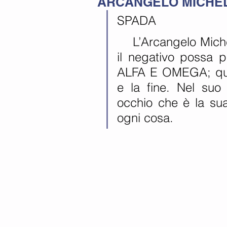
ARCANGELO MICHE
SPADA
    L’Arcangelo Michele ha una spada per impedire che 
il negativo possa p
ALFA E OMEGA; quest
e la fine. Nel suo
occhio che è la sua
ogni cosa.