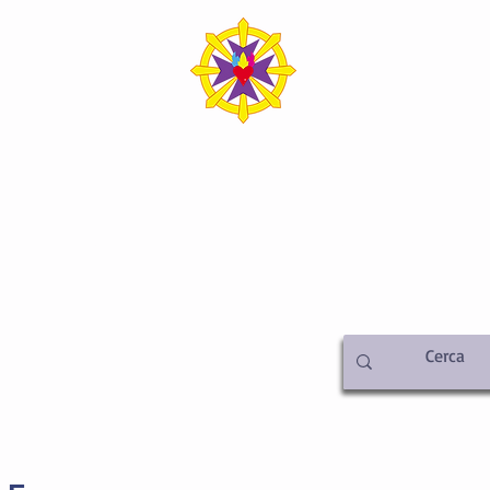
SICA ITALIA SEDE C
iamo
Metafisica
Attività
Libreria
Video