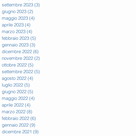
settembre 2023
(3)
3 post
giugno 2023
(2)
2 post
maggio 2023
(4)
4 post
aprile 2023
(4)
4 post
marzo 2023
(4)
4 post
febbraio 2023
(5)
5 post
gennaio 2023
(3)
3 post
dicembre 2022
(6)
6 post
novembre 2022
(2)
2 post
ottobre 2022
(5)
5 post
settembre 2022
(5)
5 post
agosto 2022
(4)
4 post
luglio 2022
(5)
5 post
giugno 2022
(5)
5 post
maggio 2022
(4)
4 post
aprile 2022
(4)
4 post
marzo 2022
(8)
8 post
febbraio 2022
(6)
6 post
gennaio 2022
(9)
9 post
dicembre 2021
(9)
9 post