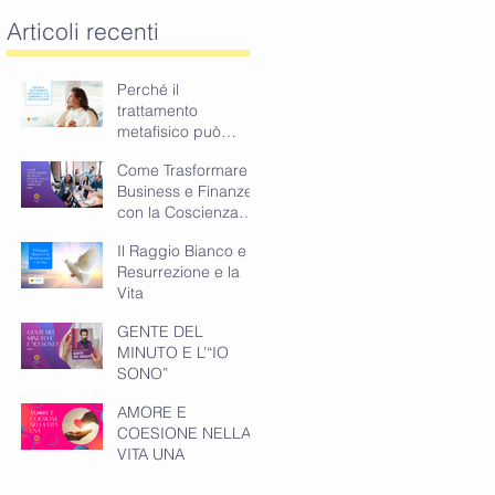
Articoli recenti
Perché il
trattamento
metafisico può
cambiare il tuo
Come Trasformare
modo di vivere
Business e Finanze
con la Coscienza
Spirituale
Il Raggio Bianco e la
Resurrezione e la
Vita
GENTE DEL
MINUTO E L’“IO
SONO”
AMORE E
COESIONE NELLA
VITA UNA