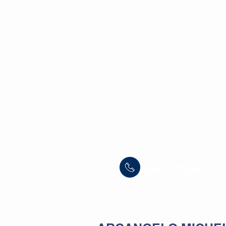
METAFI
Home
Chi s
344-1356444