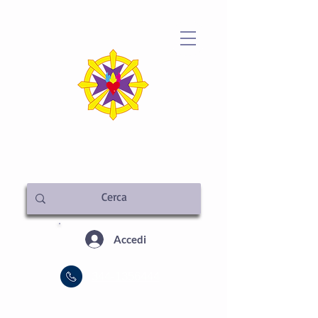
METAFISICA ITALIA
SEDE CENTRALE
Accedi
344-1356444