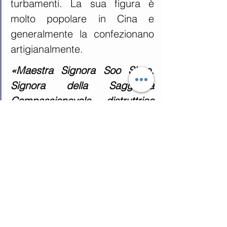
turbamenti. La sua figura è 
molto popolare in Cina e 
generalmente la confezionano 
artigianalmente.
«Maestra Signora Soo Shee, 
Signora della Saggezza 
Compassionevole, distruttrice 
dell’ignoranza che causa la 
sofferenza, Illumina me, questo 
luogo e tutta l’umanità».
Testo estratto dal libro "SETTE 
RAGGI" di Rubén Cedeño