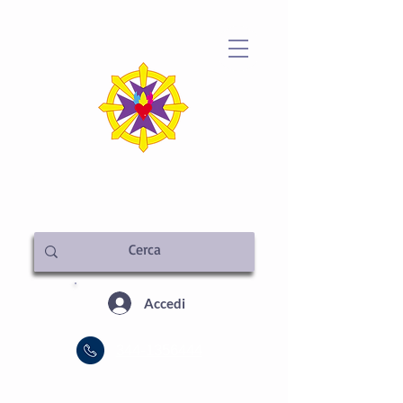
METAFISICA ITALIA
SEDE CENTRALE
Accedi
344-1356444