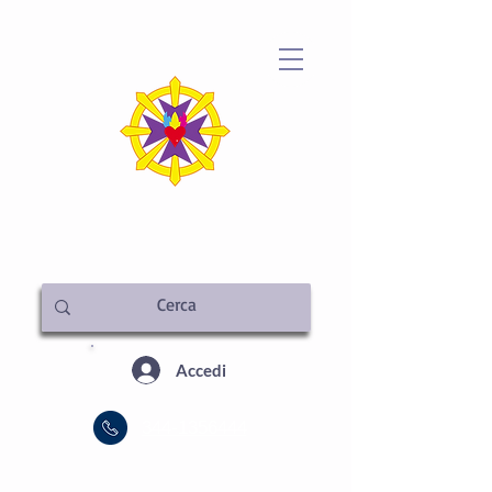
METAFISICA ITALIA
SEDE CENTRALE
Accedi
344-1356444